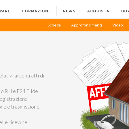
WARE
FORMAZIONE
NEWS
ACQUISTA
DO
Scheda
Approfondimenti
Video
lativi ai contratti di
lo RLI e F24 Elide
registrazione
ione e trasmissione
elle ricevute