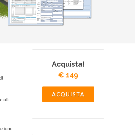
Acquista!
€ 149
di
ACQUISTA
iali,
tazione