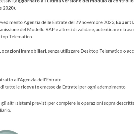
essivi (
aggiornato all'ultima versione del modulo di controllo
re 2020
).
Provvedimento Agenzia delle Entrate del 29 novembre 2023,
Expert 
rasmissione del Modello RAP e altresì di validare, autenticare e tras
sktop Telematico.
Locazioni Immobiliari
, senza utilizzare Desktop Telematico o acc
ontratto all'Agenzia dell'Entrate
di tutte le
ricevute
emesse da Entratel per ogni adempimento
 gli altri sistemi previsti per compiere le operazioni sopra descritt
iario.