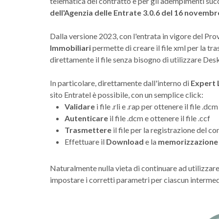
telematica del contratto e per gli adempimenti succ
dell'Agenzia delle Entrate 3.0.6 del 16 novemb
Dalla versione 2023, con l'entrata in vigore del 
Immobiliari
permette di creare il file xml per la t
direttamente il file senza bisogno di utilizzare De
In particolare, direttamente dall'interno di
Expert 
sito Entratel è possibile, con un semplice click:
Validare
i file .rli e .rap per ottenere il file .dcm
Autenticare
il file .dcm e ottenere il file .ccf
Trasmettere
il file per la registrazione del c
Effettuare il
Download
e la
memorizzazione
Naturalmente nulla vieta di continuare ad utilizzare
impostare i corretti parametri per ciascun intermed