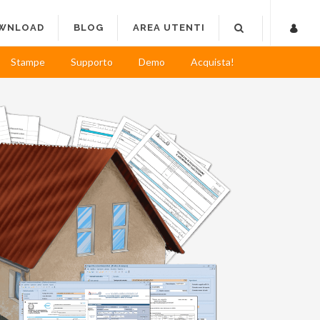
WNLOAD
BLOG
AREA UTENTI
Stampe
Supporto
Demo
Acquista!