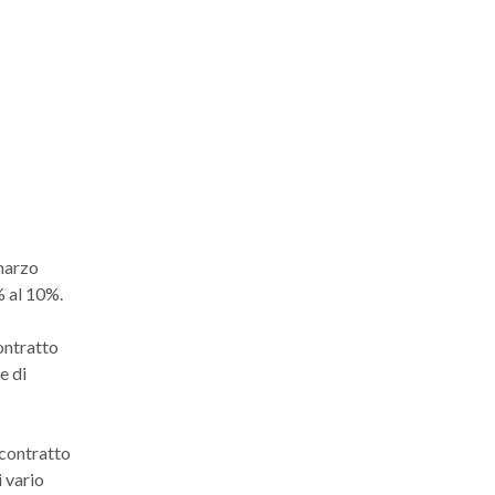
 marzo
% al 10%.
ontratto
e di
 contratto
 vario