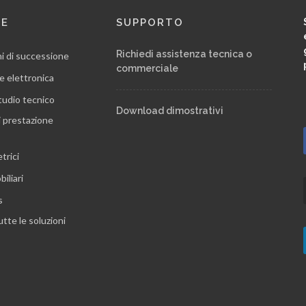
RE
SUPPORTO
Richiedi assistenza tecnica o
ni di successione
commerciale
e elettronica
tudio tecnico
Download dimostrativi
i prestazione
trici
iliari
s
utte le soluzioni