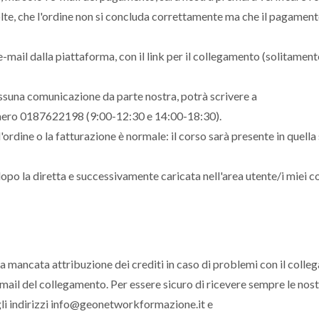
 volte, che l'ordine non si concluda correttamente ma che il pagament
 e-mail dalla piattaforma, con il link per il collegamento (solitamen
essuna comunicazione da parte nostra, potrà scrivere a
mero 0187622198 (9:00-12:30 e 14:00-18:30).
l'ordine o la fatturazione è normale: il corso sarà presente in quella
opo la diretta e successivamente caricata nell'area utente/i miei co
a mancata attribuzione dei crediti in caso di problemi con il coll
e-mail del collegamento. Per essere sicuro di ricevere sempre le nos
 gli indirizzi info@geonetworkformazione.it e