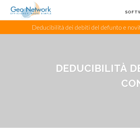
SOFT
Deducibilità dei debiti del defunto e novit
DEDUCIBILITÀ DE
CON