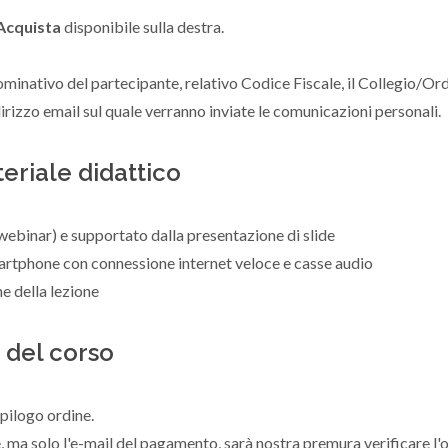
Acquista
disponibile sulla destra.
ominativo del partecipante, relativo Codice Fiscale, il Collegio/Ord
dirizzo email sul quale verranno inviate le comunicazioni personali.
eriale didattico
 (webinar) e supportato dalla presentazione di slide
artphone con connessione internet veloce e casse audio
ne della lezione
 del corso
epilogo ordine.
e, ma solo l'e-mail del pagamento, sarà nostra premura verificare l'