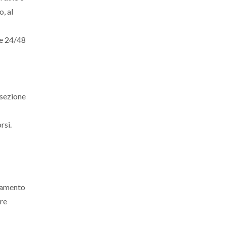
o, al
te 24/48
 sezione
rsi.
egamento
tre