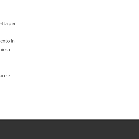
etta per
ento in
aniera
are e