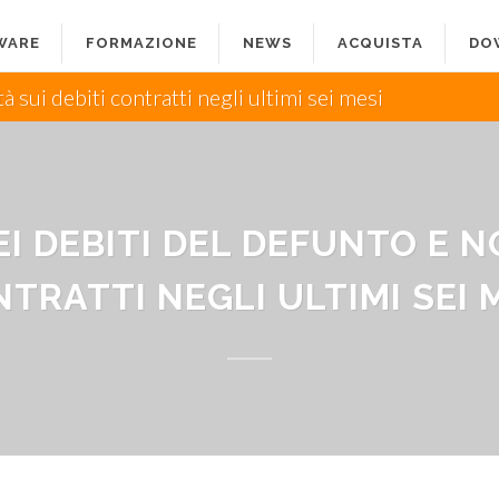
WARE
FORMAZIONE
NEWS
ACQUISTA
DO
à sui debiti contratti negli ultimi sei mesi
I DEBITI DEL DEFUNTO E N
TRATTI NEGLI ULTIMI SEI 