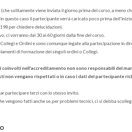
 (che solitamente viene inviata il giorno prima del corso, a meno c
 in questo caso il partecipante verrà caricato poco prima dell'inizio
2198 per chiedere delucidazioni.
, ci vorranno dai 30 ai 60 giorni dalla fine del corso.
 Collegi e Ordini e sono comunque legate alla partecipazione in dir
lamenti di formazione dei singoli ordini o Collegi.
ini coinvolti nell'accreditamento non sono responsabili del m
ti non vengano rispettati o in caso i dati del partecipante rich
ar partecipare terzi con lo stesso invito.
he vengono fatti anche se, per problemi tecnici, ci si debba scolleg
to