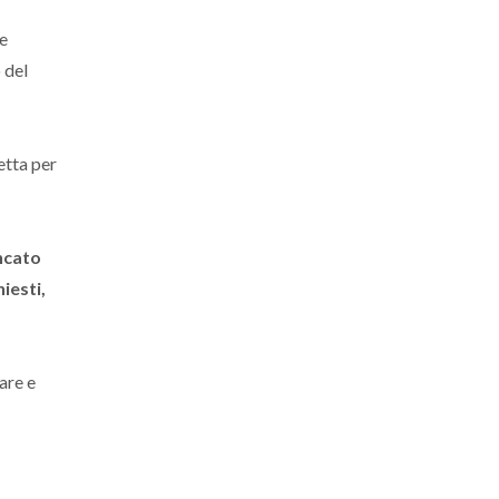
he
 del
etta per
ancato
iesti,
are e