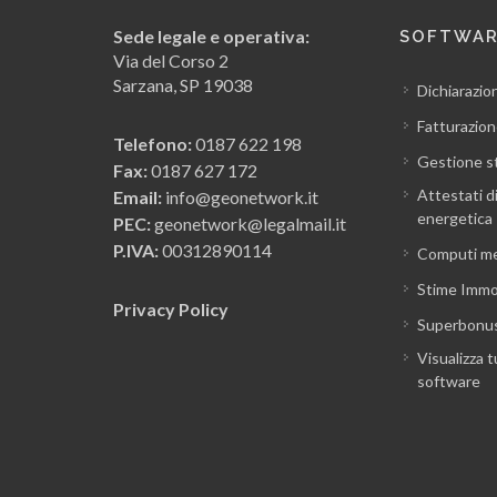
Sede legale e operativa:
SOFTWA
Via del Corso 2
Sarzana, SP 19038
Dichiarazio
Fatturazion
Telefono:
0187 622 198
Gestione s
Fax:
0187 627 172
Attestati d
Email:
info@geonetwork.it
energetica
PEC:
geonetwork@legalmail.it
P.IVA:
00312890114
Computi me
Stime Immob
Privacy Policy
Superbonu
Visualizza t
software