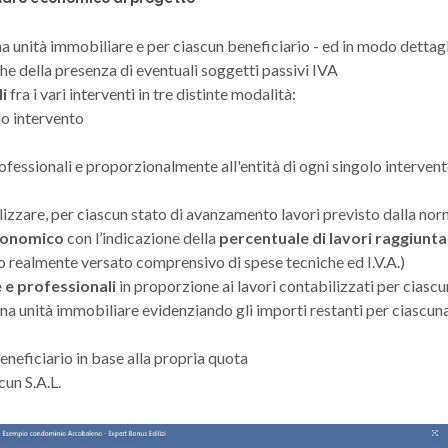
a unità immobiliare e per ciascun beneficiario - ed in modo dettag
he della presenza di eventuali soggetti passivi IVA
i
fra i vari interventi in tre distinte modalità:
lo intervento
ofessionali e proporzionalmente all'entità di ogni singolo intervent
alizzare, per ciascun stato di avanzamento lavori previsto dalla no
conomico
con l’indicazione della
percentuale di lavori raggiunta
to realmente versato comprensivo di spese tecniche ed I.V.A.)
 e professionali
in proporzione ai lavori contabilizzati per ciascun
cuna unità immobiliare evidenziando gli importi restanti per ciascuna
beneficiario in base alla propria quota
un S.A.L.