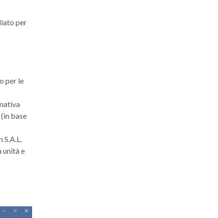
liato per
o per le
rmativa
(in base
 S.A.L.
 unità e