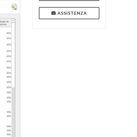
ASSISTENZA