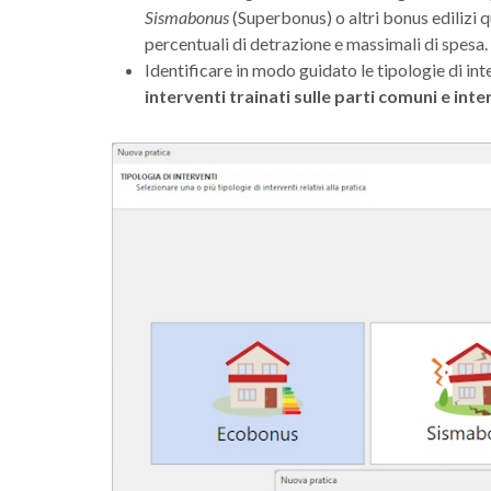
Sismabonus
(Superbonus) o altri bonus edilizi q
percentuali di detrazione e massimali di spesa.
Identificare in modo guidato le tipologie di in
interventi trainati sulle parti comuni e inte