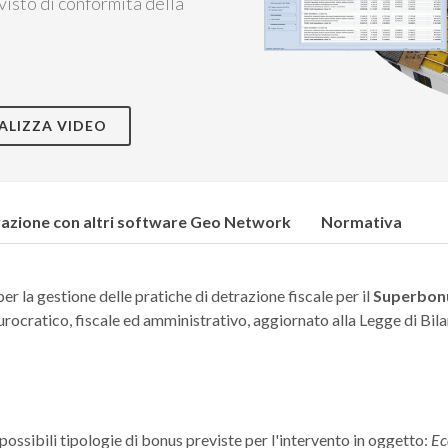
 visto di conformità della
ALIZZA VIDEO
razione con altri software Geo Network
Normativa
r la gestione delle pratiche di detrazione fiscale per il
Superbonu
burocratico, fiscale ed amministrativo, aggiornato alla Legge di Bil
 possibili tipologie di bonus previste per l'intervento in oggetto:
Ec