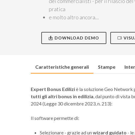
dei commercialisti - per il rilascio del
pratica
e molto altro ancora...
DOWNLOAD DEMO
VISU
Caratteristiche generali
Stampe
Inte
Expert Bonus Edilizi
è la soluzione Geo Network pe
tutti gli altri bonus in edilizia
, dal punto di vista 
2024 (Legge 30 dicembre 2023, n. 213):
Il software permette di:
Selezionare - grazie ad un
wizard guidato
- le