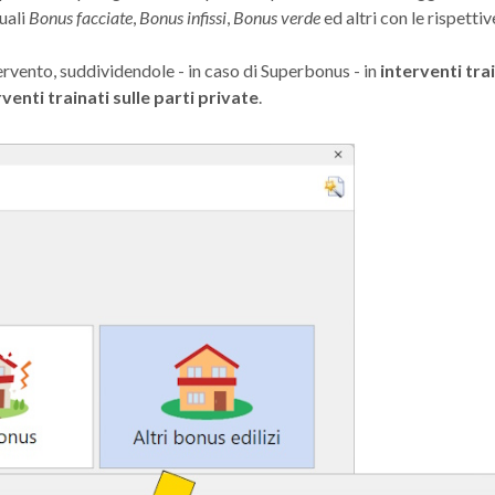
uali
Bonus facciate
,
Bonus infissi
,
Bonus verde
ed altri con le rispettiv
tervento, suddividendole - in caso di Superbonus - in
interventi tra
rventi trainati sulle parti private
.