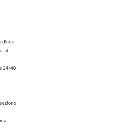
ordine e
o, al
te 24/48
 sezione
rsi.