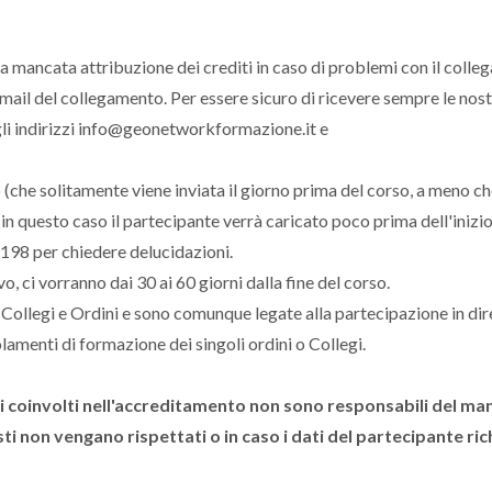
a mancata attribuzione dei crediti in caso di problemi con il coll
e-mail del collegamento. Per essere sicuro di ricevere sempre le nos
 gli indirizzi info@geonetworkformazione.it e
 (che solitamente viene inviata il giorno prima del corso, a meno c
 in questo caso il partecipante verrà caricato poco prima dell'inizio
2198 per chiedere delucidazioni.
, ci vorranno dai 30 ai 60 giorni dalla fine del corso.
 Collegi e Ordini e sono comunque legate alla partecipazione in dir
lamenti di formazione dei singoli ordini o Collegi.
ini coinvolti nell'accreditamento non sono responsabili del m
ti non vengano rispettati o in caso i dati del partecipante rich