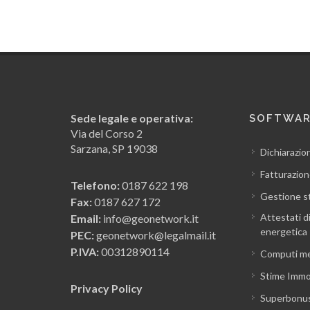
Sede legale e operativa:
SOFTWA
Via del Corso 2
Sarzana, SP 19038
Dichiarazio
Fatturazion
Telefono:
0187 622 198
Gestione s
Fax:
0187 627 172
Attestati d
Email:
info@geonetwork.it
energetica
PEC:
geonetwork@legalmail.it
P.IVA:
00312890114
Computi me
Stime Immob
Privacy Policy
Superbonu