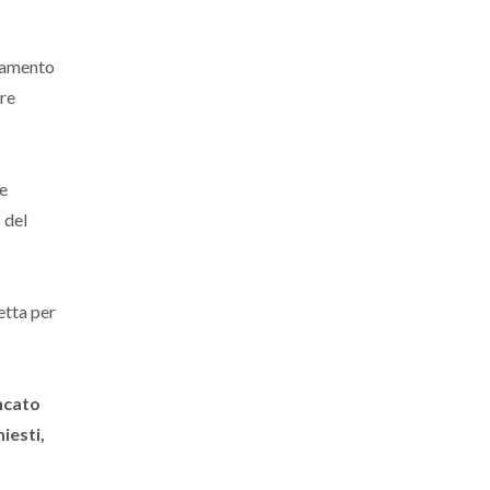
egamento
tre
he
 del
etta per
ancato
iesti,