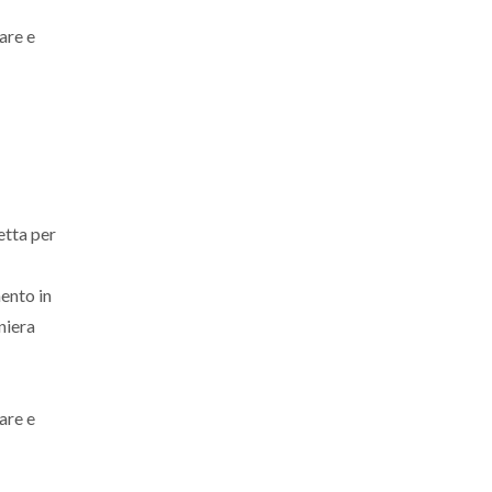
are e
etta per
ento in
aniera
are e