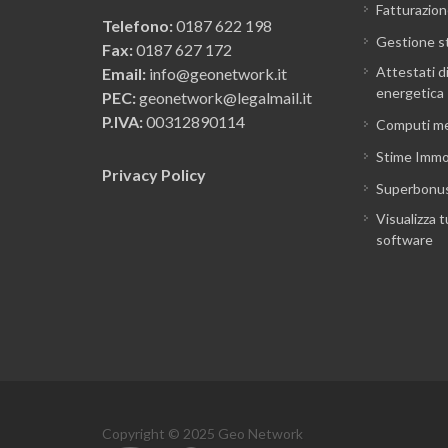
Fatturazion
Telefono:
0187 622 198
Gestione s
Fax:
0187 627 172
Attestati d
Email:
info@geonetwork.it
energetica
PEC:
geonetwork@legalmail.it
P.IVA:
00312890114
Computi me
Stime Immob
Privacy Policy
Superbonu
Visualizza t
software
Copyright © 2025 Geo Network