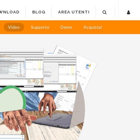
WNLOAD
BLOG
AREA UTENTI
Video
Supporto
Demo
Acquista!