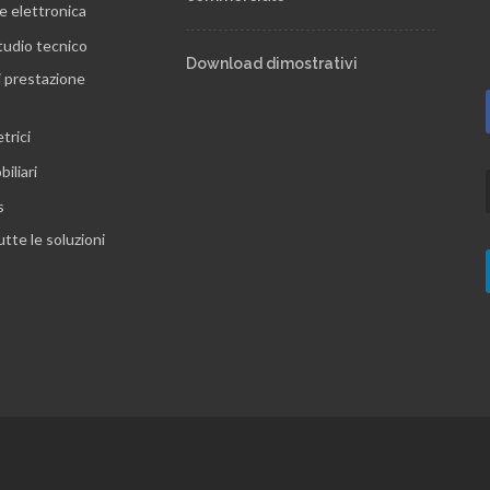
e elettronica
tudio tecnico
Download dimostrativi
i prestazione
trici
iliari
s
utte le soluzioni