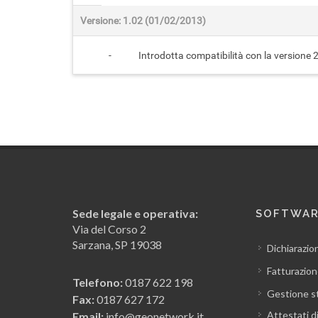
Versione: 1.02 (01/02/2013)
-
Introdotta compatibilità con la versione 
Sede legale e operativa:
SOFTWA
Via del Corso 2
Sarzana, SP 19038
Dichiarazio
Fatturazion
Telefono:
0187 622 198
Gestione s
Fax:
0187 627 172
Attestati d
Email:
info@geonetwork.it