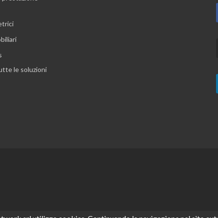
trici
iliari
s
utte le soluzioni