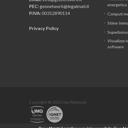
energetica
PEC:
geonetwork@legalmail.it
P.IVA:
00312890114
Computi me
Stime Immob
Privacy Policy
Superbonu
Visualizza t
software
Copyright © 2025 Geo Network