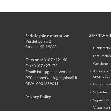
Sede legale e operativa:
SOFTWA
Via del Corso 2
Sarzana, SP 19038
Dichiarazio
Fatturazion
Telefono:
0187 622 198
Gestione s
Fax:
0187 627 172
Attestati d
Email:
info@geonetwork.it
energetica
PEC:
geonetwork@legalmail.it
P.IVA:
00312890114
Computi me
Stime Immob
Privacy Policy
Superbonu
Visualizza t