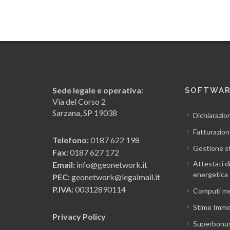
Sede legale e operativa:
SOFTWA
Via del Corso 2
Sarzana, SP 19038
Dichiarazio
Fatturazion
Telefono:
0187 622 198
Gestione s
Fax:
0187 627 172
Attestati d
Email:
info@geonetwork.it
energetica
PEC:
geonetwork@legalmail.it
P.IVA:
00312890114
Computi me
Stime Immob
Privacy Policy
Superbonu