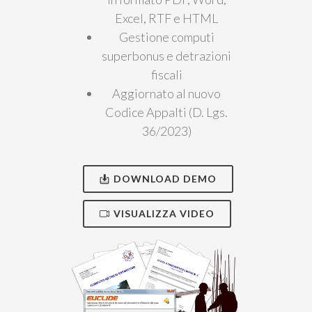
Excel, RTF e HTML
Gestione computi
superbonus e detrazioni
fiscali
Aggiornato al nuovo
Codice Appalti (D. Lgs.
36/2023)
DOWNLOAD DEMO
VISUALIZZA VIDEO