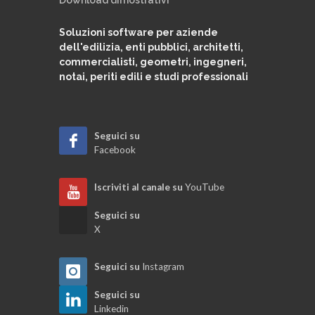
sottomissione della perizia
Soluzioni software per aziende
dell'edilizia, enti pubblici, architetti,
Quadri di raffronto e perizie di variante
commercialisti, geometri, ingegneri,
notai, periti edili e studi professionali
Modifica ed azzeramento flag contabili
Seguici su
Quadro economico di contabilità
Facebook
Libretto dei ferri
Iscriviti al canale su
YouTube
Seguici su
Certificato di pagamento BIS
X
Seguici su
Instagram
Certificato di pagamento
Seguici su
Linkedin
Stato di avanzamento dei lavori