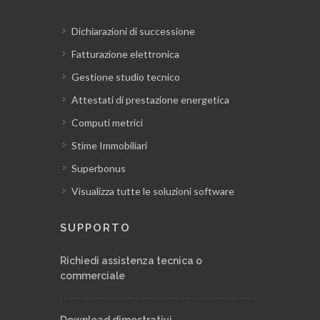
Contabilità a corpo
Dichiarazioni di successione
Fatturazione elettronica
Gestione delle quantità in partita
provvisoria
Gestione studio tecnico
Attestati di prestazione energetica
Registro documenti: altri documenti di
Computi metrici
contabilità, revisioni
Stime Immobiliari
Superbonus
Registro documenti: relazione sul conto
Visualizza tutte le soluzioni software
finale
SUPPORTO
Registro documenti: verbale di
sospensione e ripresa dei lavori, proroga
Richiedi assistenza tecnica o
generica
commerciale
Registro documenti: atto di
Download dimostrativi