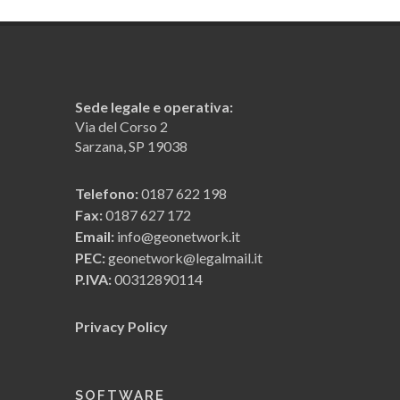
Il computo metrico anche in ambito
Superbonus
Interfacciamento con Expert
Sede legale e operativa:
Superbonus
Via del Corso 2
Sarzana, SP 19038
Giornale dei lavori
Telefono:
0187 622 198
Fax:
0187 627 172
Euclide IFC: computo metrico a partire
Email:
info@geonetwork.it
da un modello BIM
PEC:
geonetwork@legalmail.it
P.IVA:
00312890114
Demo (Contabilità lavori)
Privacy Policy
Demo (Computo metrico)
SOFTWARE