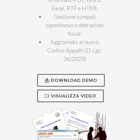
Excel, RTF e HTML
Gestione computi
superbonus e detrazioni
fiscali
Aggiornato al nuovo
Codice Appalti (D. Lgs.
36/2023)
DOWNLOAD DEMO
VISUALIZZA VIDEO