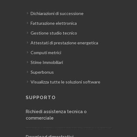
Contabilità a corpo
Dichiarazioni di successione
Fatturazione elettronica
Gestione delle quantità in partita
provvisoria
Gestione studio tecnico
Attestati di prestazione energetica
Registro documenti: altri documenti di
Computi metrici
contabilità, revisioni
Stime Immobiliari
Superbonus
Registro documenti: relazione sul conto
Visualizza tutte le soluzioni software
finale
SUPPORTO
Registro documenti: verbale di
sospensione e ripresa dei lavori, proroga
Richiedi assistenza tecnica o
generica
commerciale
Registro documenti: atto di
Download dimostrativi