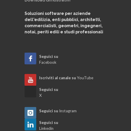
sottomissione della perizia
Soluzioni software per aziende
dell'edilizia, enti pubblici, architetti,
Quadri di raffronto e perizie di variante
commercialisti, geometri, ingegneri,
notai, periti edili e studi professionali
Modifica ed azzeramento flag contabili
Seguici su
Quadro economico di contabilità
Facebook
Libretto dei ferri
Iscriviti al canale su
YouTube
Seguici su
Certificato di pagamento BIS
X
Seguici su
Instagram
Certificato di pagamento
Seguici su
Linkedin
Stato di avanzamento dei lavori