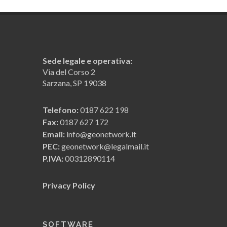
Il computo metrico anche in ambito
Superbonus
Interfacciamento con Expert
Sede legale e operativa:
Superbonus
Via del Corso 2
Sarzana, SP 19038
Giornale dei lavori
Telefono:
0187 622 198
Fax:
0187 627 172
Euclide IFC: computo metrico a partire
Email:
info@geonetwork.it
da un modello BIM
PEC:
geonetwork@legalmail.it
P.IVA:
00312890114
Demo (Contabilità lavori)
Privacy Policy
Demo (Computo metrico)
SOFTWARE