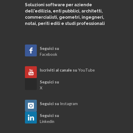
Soluzioni software per aziende
dell'edilizia, enti pubblici, architetti,
Quadri di raffronto e perizie di variante
commercialisti, geometri, ingegneri,
notai, periti edili e studi professionali
Modifica ed azzeramento flag contabili
Seguici su
Quadro economico di contabilità
Facebook
Libretto dei ferri
Iscriviti al canale su
YouTube
Seguici su
Certificato di pagamento BIS
X
Seguici su
Instagram
Stato di avanzamento dei lavori
Seguici su
Linkedin
Sommario del registro di contabilità