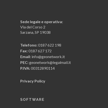
Il computo metrico anche in ambito
Superbonus
Interfacciamento con Expert
Sede legale e operativa:
Superbonus
Via del Corso 2
Sarzana, SP 19038
Giornale dei lavori
Telefono:
0187 622 198
Fax:
0187 627 172
Euclide IFC: computo metrico a partire
Email:
info@geonetwork.it
da un modello BIM
PEC:
geonetwork@legalmail.it
P.IVA:
00312890114
Demo (Contabilità lavori)
Privacy Policy
Demo (Computo metrico)
SOFTWARE
Contabilità a corpo