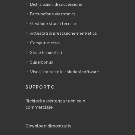
Dichiarazioni di successione
Fatturazione elettronica
Gestione delle quantità in partita
provvisoria
Gestione studio tecnico
Attestati di prestazione energetica
Registro documenti: altri documenti di
Computi metrici
contabilità, revisioni
Stime Immobiliari
Superbonus
Registro documenti: relazione sul conto
Visualizza tutte le soluzioni software
finale
SUPPORTO
Registro documenti: verbale di
sospensione e ripresa dei lavori, proroga
Richiedi assistenza tecnica o
generica
commerciale
Registro documenti: atto di
Download dimostrativi
sottomissione della perizia