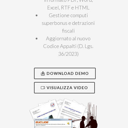
Excel, RTF e HTML
Gestione computi
superbonus e detrazioni
fiscali
Aggiornato al nuovo
Codice Appalti (D. Lgs.
36/2023)
DOWNLOAD DEMO
VISUALIZZA VIDEO