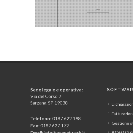
Sede legale e operativa:
SOFTWA
Via del Corso 2
Sarzana, SP 19038
Dichiarazio
Fatturazion
Telefono:
0187 622 198
Gestione s
Fax:
0187 627 172
Attestati d
Email:
info@geonetwork.it