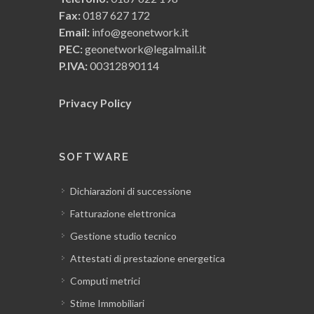
Stampa dei mastrini contabili e del
Fax:
0187 627 172
bilancio
Email:
info@geonetwork.it
PEC:
geonetwork@legalmail.it
Il registro cespiti ammortizzabili
P.IVA:
00312890114
Privacy Policy
Il registro cronologico dei movimenti
Il registro IVA fatture passive
SOFTWARE
Il registro IVA parcelle emesse
Dichiarazioni di successione
Fatturazione elettronica
Il piano dei conti
Gestione studio tecnico
Attestati di prestazione energetica
Parametri ed opzioni del modulo
Computi metrici
contabilità
Stime Immobiliari