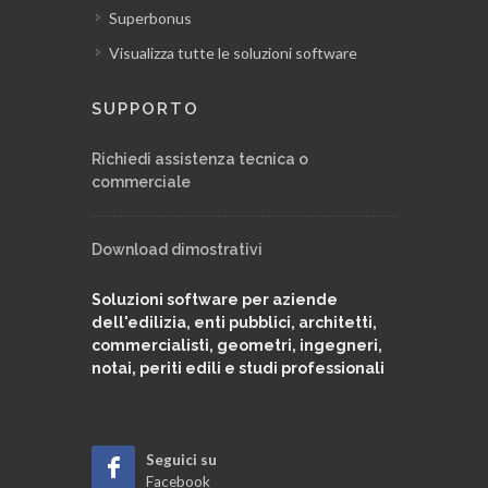
Superbonus
Modulo modulistica PDF
Visualizza tutte le soluzioni software
Modulo repertorio telematico
SUPPORTO
Richiedi assistenza tecnica o
Personalizzazione archivio tipologie
commerciale
pratiche
Download dimostrativi
Personalizzazione archivio iter e
adempimenti
Soluzioni software per aziende
dell'edilizia, enti pubblici, architetti,
commercialisti, geometri, ingegneri,
Il linguaggio C.A.T.
notai, periti edili e studi professionali
Analisi economica della pratica
Seguici su
Facebook
Registro documenti della pratica