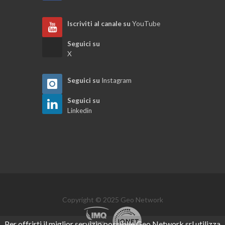
Iscriviti al canale su
YouTube
Modelli Unici per l'Edilizia
Seguici su
X
Dati generali della pratica
Seguici su
Instagram
Registro pratiche e stampe correlate
Seguici su
Linkedin
Generalità del modulo pratiche
Utilità varie del modulo parcellazione
Emissione di una fattura elettronica
Copyright © 2025 Geo Network
Visual designer parcelle
Per offrirti il miglior servizio possibile Geo Network srl utilizza