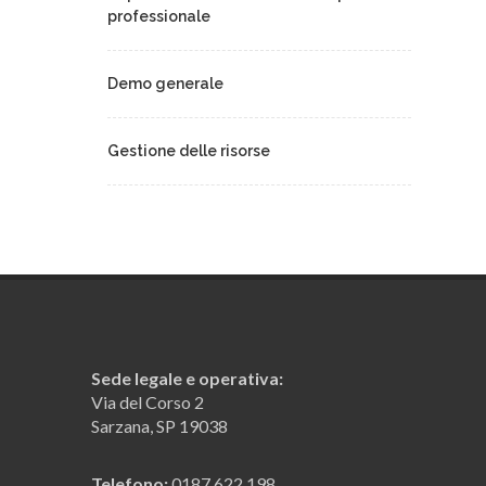
professionale
Demo generale
Gestione delle risorse
La rubrica uffici
Il registro protocolli
Ricerca avanzata e ricerca ipertestuale
Sede legale e operativa:
Via del Corso 2
La contabilità in prima nota
Sarzana, SP 19038
Telefono:
0187 622 198