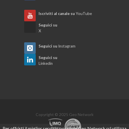
Iscriviti al canale su
YouTube
Iter della pratica
Seguici su
X
Dati generali della pratica
Seguici su
Instagram
Registro pratiche e stampe correlate
Seguici su
Linkedin
Generalità del modulo pratiche
Utilità varie del modulo parcellazione
Emissione di una fattura elettronica
Copyright © 2025 Geo Network
Visual designer parcelle
Per offrirti il miglior servizio possibile Geo Network srl utilizza