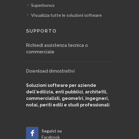
Superbonus
Modulo modulistica PDF
Visualizza tutte le soluzioni software
Modulo repertorio telematico
SUPPORTO
Richiedi assistenza tecnica o
Personalizzazione archivio tipologie
commerciale
pratiche
Download dimostrativi
Personalizzazione archivio iter e
adempimenti
Soluzioni software per aziende
dell'edilizia, enti pubblici, architetti,
commercialisti, geometri, ingegneri,
Il linguaggio C.A.T.
notai, periti edili e studi professionali
Analisi economica della pratica
Seguici su
Facebook
Registro documenti della pratica