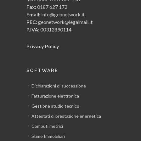
Stampa dei mastrini contabili e del
Fax:
0187 627 172
bilancio
Email:
info@geonetwork.it
PEC:
geonetwork@legalmail.it
Il registro cespiti ammortizzabili
P.IVA:
00312890114
Privacy Policy
Il registro cronologico dei movimenti
Il registro IVA fatture passive
SOFTWARE
Il registro IVA parcelle emesse
Dichiarazioni di successione
Fatturazione elettronica
Il piano dei conti
Gestione studio tecnico
Attestati di prestazione energetica
Parametri ed opzioni del modulo
Computi metrici
contabilità
Stime Immobiliari