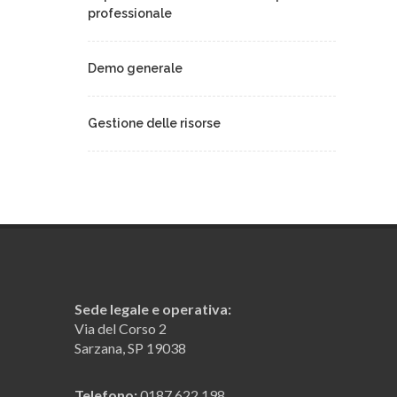
professionale
Demo generale
Gestione delle risorse
La rubrica uffici
Il registro protocolli
Ricerca avanzata e ricerca ipertestuale
Sede legale e operativa:
Via del Corso 2
La contabilità in prima nota
Sarzana, SP 19038
Telefono:
0187 622 198