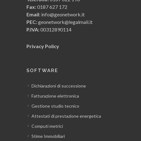
Fax:
0187 627 172
Il registro cespiti ammortizzabili
Email:
info@geonetwork.it
PEC:
geonetwork@legalmail.it
Il registro cronologico dei movimenti
P.IVA:
00312890114
Privacy Policy
Il registro IVA fatture passive
Il registro IVA parcelle emesse
SOFTWARE
Il piano dei conti
Dichiarazioni di successione
Fatturazione elettronica
Parametri ed opzioni del modulo
Gestione studio tecnico
contabilità
Attestati di prestazione energetica
Computi metrici
Modulo modulistica PDF
Stime Immobiliari