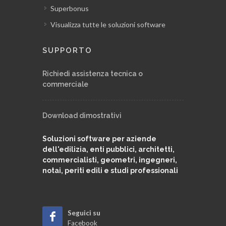
Superbonus
Modulo repertorio telematico
Visualizza tutte le soluzioni software
Personalizzazione archivio tipologie
SUPPORTO
pratiche
Richiedi assistenza tecnica o
commerciale
Personalizzazione archivio iter e
adempimenti
Download dimostrativi
Il linguaggio C.A.T.
Soluzioni software per aziende
dell'edilizia, enti pubblici, architetti,
commercialisti, geometri, ingegneri,
Analisi economica della pratica
notai, periti edili e studi professionali
Registro documenti della pratica
Seguici su
Facebook
Modelli Unici per l'Edilizia