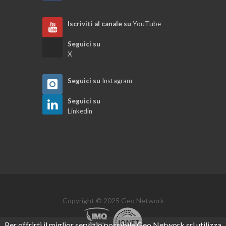
Iscriviti al canale su
YouTube
Iter della pratica
Seguici su
X
Dati generali della pratica
Seguici su
Instagram
Registro pratiche e stampe correlate
Seguici su
Linkedin
Generalità del modulo pratiche
Utilità varie del modulo parcellazione
Emissione di una fattura elettronica
Copyright © 2025 Geo Network
Visual designer parcelle
Per offrirti il miglior servizio possibile Geo Network srl utilizza