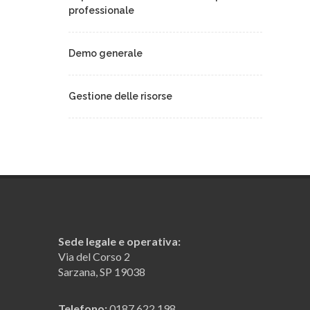
professionale
Demo generale
Gestione delle risorse
Il registro protocolli
Ricerca avanzata e ricerca ipertestuale
La contabilità in prima nota
Sede legale e operativa:
Via del Corso 2
Stampa dei mastrini contabili e del
Sarzana, SP 19038
bilancio
Telefono:
0187 622 198