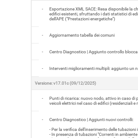
-
Esportazione XML SACE: Resa disponibile la chi
edifici esistenti, sfruttando i dati statistici di
dell'APE ("Prestazioni energetiche")
-
Aggiornamento tabella dei comuni
-
Centro Diagnostico | Aggiunto controllo blocca
-
Interventi miglioramenti multipli: aggiunto un n
Versione: v17.01c (09/12/2025)
-
Punti di ricarica: nuovo nodo, attivo in caso di p
veicoli elettrici nel caso di edifici (residenziali 
-
Centro Diagnostico | Aggiunti nuovi controlli:
- Per la verifica dell'inserimento delle tubazioni
- In presenza di tubazioni "Correnti in ambiente