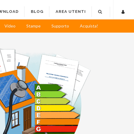
WNLOAD
BLOG
AREA UTENTI
Video
Stampe
Supporto
Acquista!