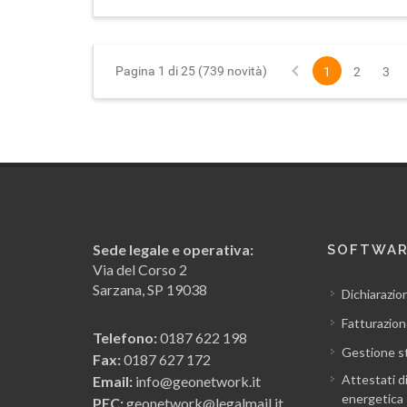
Pagina 1 di 25 (739 novità)
1
2
3
Sede legale e operativa:
SOFTWA
Via del Corso 2
Sarzana, SP 19038
Dichiarazio
Fatturazion
Telefono:
0187 622 198
Gestione s
Fax:
0187 627 172
Attestati d
Email:
info@geonetwork.it
energetica
PEC:
geonetwork@legalmail.it