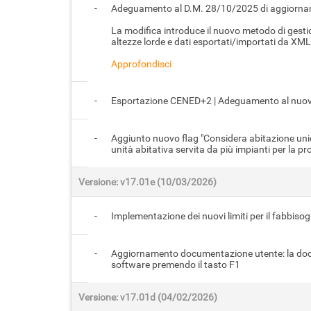
-
Adeguamento al D.M. 28/10/2025 di aggiorname
La modifica introduce il nuovo metodo di gestion
altezze lorde e dati esportati/importati da XML. 
Approfondisci
-
Esportazione CENED+2 | Adeguamento al nuov
-
Aggiunto nuovo flag "Considera abitazione unic
unità abitativa servita da più impianti per la p
Versione: v17.01e (10/03/2026)
-
Implementazione dei nuovi limiti per il fabbisog
-
Aggiornamento documentazione utente: la docum
software premendo il tasto F1
Versione: v17.01d (04/02/2026)