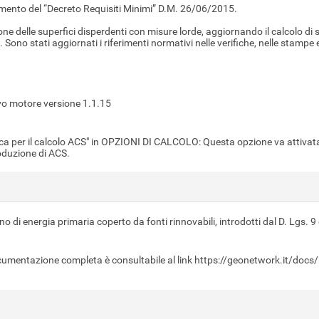
nto del “Decreto Requisiti Minimi” D.M. 26/06/2015.
e delle superfici disperdenti con misure lorde, aggiornando il calcolo di sup
Sono stati aggiornati i riferimenti normativi nelle verifiche, nelle stampe e
o motore versione 1.1.15
a per il calcolo ACS" in OPZIONI DI CALCOLO: Questa opzione va attivata q
roduzione di ACS.
no di energia primaria coperto da fonti rinnovabili, introdotti dal D. Lgs. 
entazione completa è consultabile al link https://geonetwork.it/docs/he