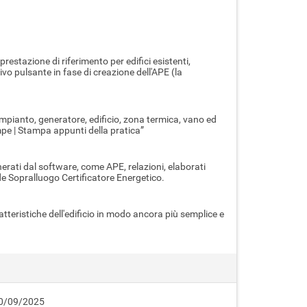
estazione di riferimento per edifici esistenti,
tivo pulsante in fase di creazione dell'APE (la
, impianto, generatore, edificio, zona termica, vano ed
mpe | Stampa appunti della pratica”
erati dal software, come APE, relazioni, elaborati
ide Sopralluogo Certificatore Energetico.
atteristiche dell'edificio in modo ancora più semplice e
 10/09/2025