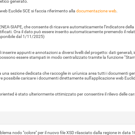
rgetico generato.
web Euclide SCE si faccia riferimento alla
documentazione web
.
ENEA-SIAPE, che consente di ricavare automaticamente l’indicatore della pr
 certificati. Ora il dato può essere inserito automaticamente premendo il rela
isponibile dal 1/11/2025)
inserire appunti e annotazioni a diversi livelli del progetto: dati generali
riti possono essere stampati in modo centralizzato tramite la funzione “Sta
una sezione dedicata che raccoglie in un'unica area tutti i documenti gen
oltre possibile caricare i documenti direttamente sull'applicazione web Eucl
riented è stato ulteriormente ottimizzato per consentire il rilievo delle car
ema nodo "colore" per il nuovo file XSD rilasciato dalla regione in data