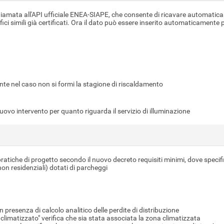
amata all'API ufficiale ENEA-SIAPE, che consente di ricavare automaticame
 edifici simili già certificati. Ora il dato può essere inserito automaticament
nte nel caso non si formi la stagione di riscaldamento
uovo intervento per quanto riguarda il servizio di illuminazione
ratiche di progetto secondo il nuovo decreto requisiti minimi, dove specificar
e non residenziali) dotati di parcheggi
 in presenza di calcolo analitico delle perdite di distribuzione
 climatizzato" verifica che sia stata associata la zona climatizzata