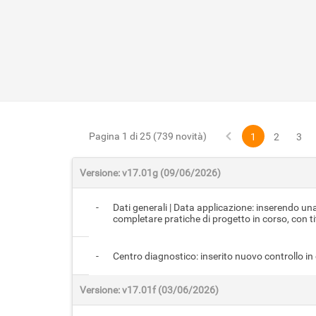
Pagina 1 di 25 (739 novità)
1
2
3
Versione: v17.01g (09/06/2026)
-
Dati generali | Data applicazione: inserendo un
completare pratiche di progetto in corso, con tit
-
Centro diagnostico: inserito nuovo controllo in
Versione: v17.01f (03/06/2026)