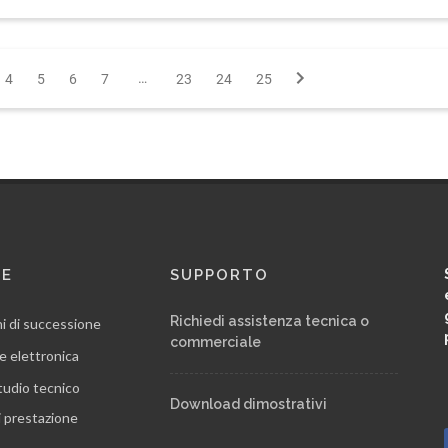
…
4
5
6
7
23
24
25
RE
SUPPORTO
Richiedi assistenza tecnica o
ni di successione
commerciale
e elettronica
tudio tecnico
Download dimostrativi
i prestazione