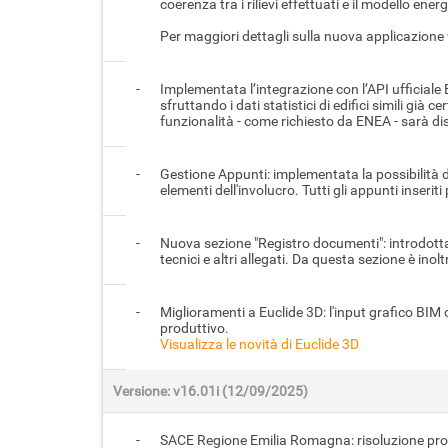
coerenza tra i rilievi effettuati e il modello ene
Per maggiori dettagli sulla nuova applicazione 
-
Implementata l’integrazione con l’API ufficiale 
sfruttando i dati statistici di edifici simili già
funzionalità - come richiesto da ENEA - sarà d
-
Gestione Appunti: implementata la possibilità di 
elementi dell'involucro. Tutti gli appunti inse
-
Nuova sezione "Registro documenti": introdotta 
tecnici e altri allegati. Da questa sezione è in
-
Miglioramenti a Euclide 3D: l'input grafico BIM o
produttivo.
Visualizza le novità di Euclide 3D
Versione: v16.01i (12/09/2025)
-
SACE Regione Emilia Romagna: risoluzione probl