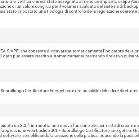
 naturale, verifica che sia stato assegnato almeno un impianto di tipo Aer
tazione di un valore congruo per il volume riscaldato del sistema di backup
e sia stato impostato una tipologia di controllo della regolazione coerente 
NEA-SIAPE, che consente di ricavare automaticamente l'indicatore della pres
i. Ora il dato può essere inserito automaticamente premendo il relativo pulsa
- Sopralluogo Certificatore Energetico: è ora possibile richiedere direttam
idata da SCE”: introdotta una nuova funzione che permette di creare un
l'applicazione web Euclide SCE - Sopralluogo Certificatore Energetico. Graz
tware, semplificando la creazione della pratica, riducendo la possibilità