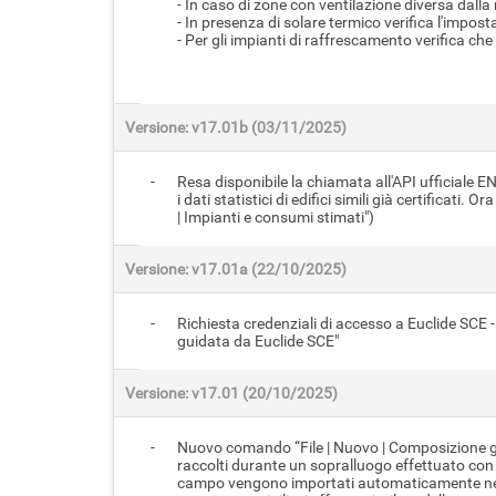
- In caso di zone con ventilazione diversa dalla
- In presenza di solare termico verifica l'impos
- Per gli impianti di raffrescamento verifica ch
Versione: v17.01b (03/11/2025)
-
Resa disponibile la chiamata all'API ufficiale E
i dati statistici di edifici simili già certificat
| Impianti e consumi stimati")
Versione: v17.01a (22/10/2025)
-
Richiesta credenziali di accesso a Euclide SCE 
guidata da Euclide SCE"
Versione: v17.01 (20/10/2025)
-
Nuovo comando “File | Nuovo | Composizione gu
raccolti durante un sopralluogo effettuato con 
campo vengono importati automaticamente nel sof